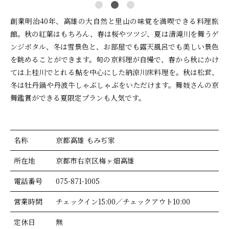
創業明治40年、高雄の大自然と里山の味覚を満喫できる料理旅
館。秋の紅葉はもちろん、春は桜やツツジ、夏は清滝川を舞うゲ
ンジボタル、冬は雪景色と、お部屋でも露天風呂でも美しい景色
を眺めることができます。旬の京料理が自慢で、春から秋にかけ
ては上桂川でとれる鮎を中心にした納涼川床料理を。秋は松茸、
冬は牡丹鍋や丹波牛しゃぶしゃぶをいただけます。舞妓さんの京
舞鑑賞ができる夏限定プランも人気です。
名称
京都高雄 もみぢ家
所在地
京都市右京区梅ヶ畑高雄
電話番号
075-871-1005
営業時間
チェックイン15:00／チェックアウト10:00
定休日
無