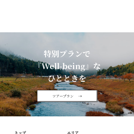
特別プランで
『Well-being』な
ひとときを
ツアープラン
トップ
エリア