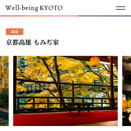
高雄
京都高雄 もみぢ家