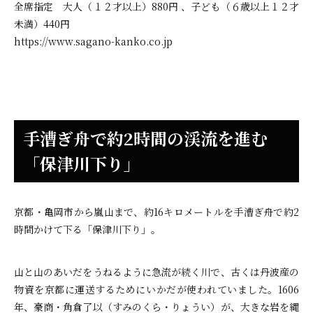
全席指定 大人（１２才以上）880円 、子ども（６歳以上１２才
未満）440円
https://www.sagano-kanko.co.jp
手漕ぎ舟で約2時間の渓流を進む
「保津川下り」
京都・亀岡市から嵐山まで、約16キロメートルを手漕ぎ舟で約2
時間かけて下る「保津川下り」。
山と山のあいだをうねるように急流が続く川で、古くは丹波産の
物資を京都に運送するためにいかだが使われていました。1606
年、豪商・角倉了以（すみのくら・りょうい）が、大きな岩を縄