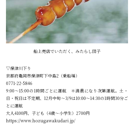
船上売店でいただく、みたらし団子
▽保津川下り
京都府亀岡市保津町下中島2（乗船場）
0771-22-5846
9:00〜15:00の1時間ごとに運航 ＊満員になり次第運航。土・
日・祝日は不定期、12月中旬〜3/9は10:00〜14:30の1時間30分ご
とに運航
大人4100円、子ども（4歳〜小学生）2700円
https://www.hozugawakudari.jp/