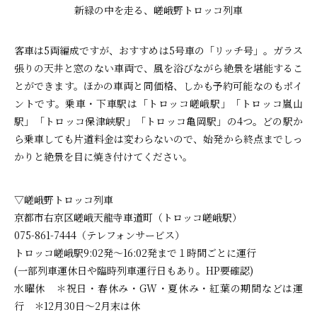
新緑の中を走る、嵯峨野トロッコ列車
客車は5両編成ですが、おすすめは5号車の「リッチ号」。ガラス
張りの天井と窓のない車両で、風を浴びながら絶景を堪能するこ
とができます。ほかの車両と同価格、しかも予約可能なのもポイ
ントです。乗車・下車駅は「トロッコ嵯峨駅」「トロッコ嵐山
駅」「トロッコ保津峡駅」「トロッコ亀岡駅」の4つ。どの駅か
ら乗車しても片道料金は変わらないので、始発から終点までしっ
かりと絶景を目に焼き付けてください。
▽嵯峨野トロッコ列車
京都市右京区嵯峨天龍寺車道町（トロッコ嵯峨駅）
075-861-7444（テレフォンサービス）
トロッコ嵯峨駅9:02発～16:02発まで１時間ごとに運行
(一部列車運休日や臨時列車運行日もあり。HP要確認)
水曜休 ＊祝日・春休み・GW・夏休み・紅葉の期間などは運
行 ＊12月30日〜2月末は休