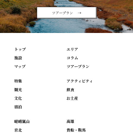
ツアープラン
トップ
エリア
施設
コラム
マップ
ツアープラン
特集
アクティビティ
観光
飲食
文化
お土産
宿泊
嵯峨嵐山
高雄
京北
貴船・鞍馬