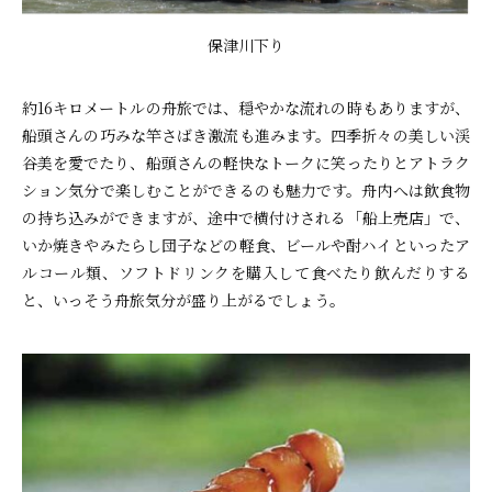
保津川下り
約16キロメートルの舟旅では、穏やかな流れの時もありますが、
船頭さんの巧みな竿さばき激流も進みます。四季折々の美しい渓
谷美を愛でたり、船頭さんの軽快なトークに笑ったりとアトラク
ション気分で楽しむことができるのも魅力です。舟内へは飲食物
の持ち込みができますが、途中で横付けされる「船上売店」で、
いか焼きやみたらし団子などの軽食、ビールや酎ハイといったア
ルコール類、ソフトドリンクを購入して食べたり飲んだりする
と、いっそう舟旅気分が盛り上がるでしょう。