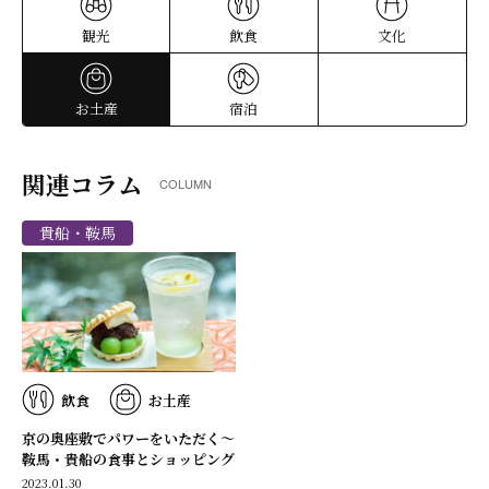
観光
飲食
文化
お土産
宿泊
関連コラム
COLUMN
貴船・鞍馬
飲食
お土産
京の奥座敷でパワーをいただく～
鞍馬・貴船の食事とショッピング
2023.01.30