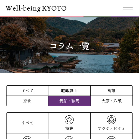
コラム一覧
すべて
嵯峨嵐山
高雄
京北
貴船・鞍馬
大原・八瀬
すべて
特集
アクティビティ