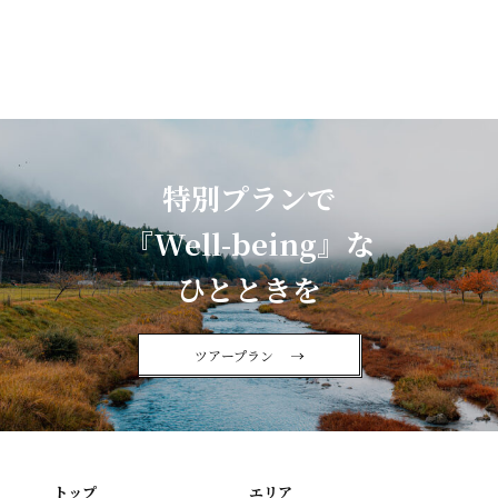
特別プランで
『Well-being』な
ひとときを
ツアープラン
トップ
エリア