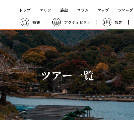
トップ
エリア
施設
コラム
マップ
ツアープ
すべて
嵯峨嵐山
高雄
京北
貴船・鞍馬
大原・八瀬
特集
アクティビティ
観光
ツアー一覧