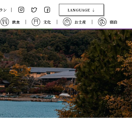
ラン
LANGUAGE
日本語
English
飲食
文化
お土産
宿泊