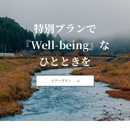
特別プランで
『Well-being』な
ひとときを
ツアープラン